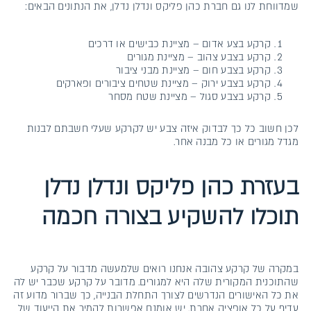
שמדווחת לנו גם חברת כהן פליקס ונדלן נדלן, את הנתונים הבאים:
קרקע בצע אדום – מציינת כבישים או דרכים
קרקע בצבע צהוב – מציינת מגורים
קרקע בצבע חום – מציינת מבני ציבור
קרקע בצבע ירוק – מציינת שטחים ציבורים ופארקים
קרקע בצבע סגול – מציינת שטח מסחר
לכן חשוב כל כך לבדוק איזה צבע יש לקרקע שעלי חשבתם לבנות
מגדל מגורים או כל מבנה אחר.
בעזרת כהן פליקס ונדלן נדלן
תוכלו להשקיע בצורה חכמה
במקרה של קרקע צהובה אנחנו רואים שלמעשה מדבור על קרקע
שהתוכנית המקורית שלה היא למגורים. מדובר על קרקע שכבר יש לה
את כל האישורים הנדרשים לצורך התחלת הבנייה, כך שברור מדוע זה
עדיף על כל אופציה אחרת. יש אומנם אפשרות להמיר את הייעוד של