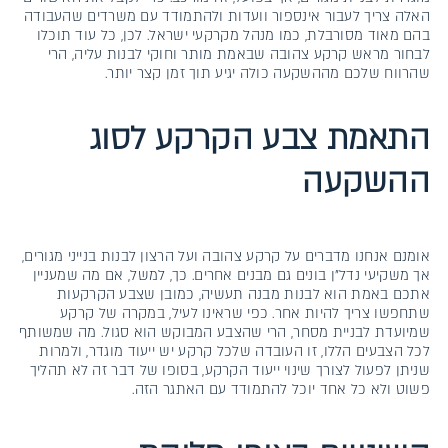
האלה צריך לעבור אינספור וועדות ולהתמודד עם משרדים שהעבודה
בהם מאוד מסורבלת, כמו מנהל מקרקעי ישראל. לכן, כל עוד תוכלו
לבחור מראש קרקע צהובה שבאמת מותר וחוקי לבנות עליה, הרי
שהרווח שלכם מההשקעה כולה יגיע תוך זמן קצר יותר.
התאמת צבע הקרקע לסוג
ההשקעה
אומנם אנחנו מדברים על קרקע צהובה ועל הרצון לבנות בנייני מגורים,
אך משקיעי נדל"ן בונים גם מבנים אחרים. כך, למשל, אם מה שמעניין
אתכם באמת הוא לבנות מבנה תעשיה, כמובן שצבע הקרקעות
שתחפשו צריך להיות אחר. כפי שראינו לעיל, במקרה של קרקע
שמיועדת לבניית מסחר, הרי שהצבע המבוקש הוא סגול. מה שמשותף
לכל הצבעים הללו, זו העובדה שלכל קרקע יש ייעוד מוגדר, ולמרות
שניתן לפעול לצורך שינוי ייעוד הקרקע, בסופו של דבר זה לא תהליך
פשוט ולא כל אחד יוכל להתמודד עם האתגר הזה.