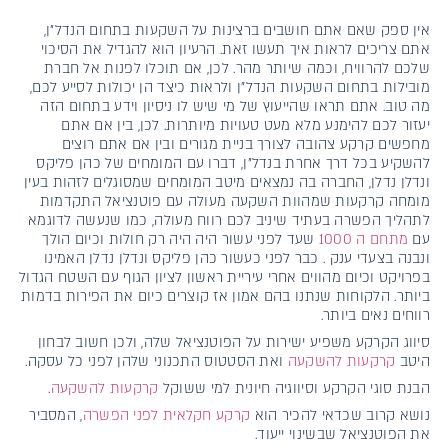
אין ספק שאם אתם חושבים ברצינות על השקעות בתחום הנדל"ן,
אתם צריכים לראות איך תעשו זאת. הרעיון הוא להגדיל את הסיכוי
שלכם להרוויח, וכמה שיותר מהר. לכן, אם תוכלו לפנות אל חברת
מובילות בתחום השקעות הנדל"ן ולראות כיצד הן יכולות לסייע לכם,
מה טוב. אתם תראו שהייעוץ של מי שיש לו ניסיון וידע בתחום הזה
יעזור לכם להימנע מלא מעט טעויות מיותרות. לכן, בין אם אתם
מחפשים קרקע צהובה לצורך בניית מגורים ובין אם אתם רוצים
להשקיע בכל דרך אחרת בנדל"ן, דברו עם המומחים של כהן פליקס
ונדלן נדלן, החברה בה נמצאים מיטב המומחים שמסוגלים לזהות בעין
מומחה קרקעות שמהוות השקעה מעולה עם פוטנציאל התקדמות
לתהליך הפשרה בעתיד שיניב לכם רווח מעולה, כמו שנעשה לדוגמא
עם
מתחם ה 1000
שעד לפני עשור היה היה רק חולות וכיום הולך
ונבנה בצעדי ענק . כבר לפני כעשור כהן פליקס ונדלן נדלן האמינו
בפרויקט וכיום מהווים אחרי עיריית ראשון לציון הגוף עם השטח הגדול
ביותר. הלקוחות שנתנו בהם אמון אז קוצרים כיום את הפירות בדמות
רווחים נאים ביותר.
סיווג הקרקע משפיע ישירות על הפוטנציאל שלה, ולכן חשוב לבחון
היטב
קרקעות להשקעה
ואת הסטטוס התכנוני שלהן לפני כל עסקה.
הבנת סוגי הקרקע וסיווגיה חיונית למי ששוקל
קרקעות להשקעה
.
נושא קרוב שכדאי להכיר הוא
קרקע חקלאית לפני הפשרה
, המסביר
את הפוטנציאל שבשינוי ייעוד.