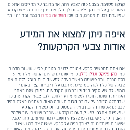
קרקע מסוימת מצבע כזה לצבע אחר, אך מדובר על תהליכים ארוכים
מאוד. לכן, על פי כהן פליקס ונדלן נדלן, אם ניתן לבחור מראש קרקע
שמיועדת לבניית מגורים, מובן שזו
השקעה בנדלן
חכמה ומהירה יותר.
איפה ניתן למצוא את המידע
אודות צבעי הקרקעות?
אם אתם מחפשים קרקע צהובה לבניית מגורים, כפי שעושות חברות
כמו
כהן פליקס ונדלן נדלן
, כדאי שתדעו שהיום הגישה אל המידע
הזה הרבה יותר פשוטה מאשר בעבר. למעשה היום תוכלו לזהות את
צבעה של כל חלקה שמעניינת אתכם על ידי בירור קצר באתרי
הממשלה שעוסקים בניהול ובתכנון הקרקעות. כמובן שגם באתרי
העיריות השונות תוכלו למצוא מידע רלוונטי לגבי צבעי הקרקעות, כך
שבהחלט מדובר על עבודת הכנה חשובה מאוד. באתרים כאלה תהיה
לכם גם אפשרות להבין באיזה סטטוס בדיוק נמצאת הקרקע
שמעניינת אתכם. למשל, האם זו קרקע שעוברת שינוי בייעוד שלה?
והאם זו קרקע שעברה פרצלציה? חשוב לזכור שאומנם ניתן לקבל
אישורים מיוחדים גם לצורך בניה על קרקע שאינה צהובה ושאינה
מוגדרת לבניית מגורים, אך בפועל, זה מורכב. כדי לקבל את האישורים