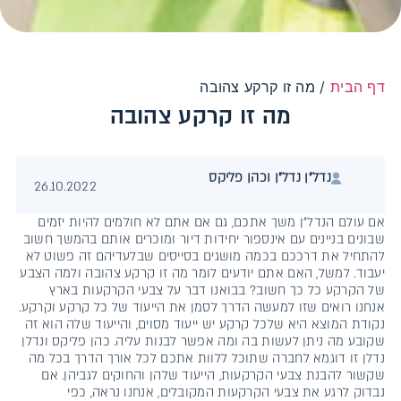
דף הבית
/
מה זו קרקע צהובה
מה זו קרקע צהובה
נדל״ן נדל״ן וכהן פליקס
26.10.2022
אם עולם הנדל"ן משך אתכם, גם אם אתם לא חולמים להיות יזמים
שבונים בניינים עם אינספור יחידות דיור ומוכרים אותם בהמשך חשוב
להתחיל את דרככם בכמה מושגים בסייסים שבלעדיהם זה פשוט לא
יעבוד. למשל, האם אתם יודעים לומר מה זו קרקע צהובה ולמה הצבע
של הקרקע כל כך חשוב? בבואנו דבר על צבעי הקרקעות בארץ
אנחנו רואים שזו למעשה הדרך לסמן את הייעוד של כל קרקע וקרקע.
נקודת המוצא היא שלכל קרקע יש ייעוד מסוים, והייעוד שלה הוא זה
שקובע מה ניתן לעשות בה ומה אפשר לבנות עליה. כהן פליקס ונדלן
נדלן זו דוגמא לחברה שתוכל ללוות אתכם לכל אורך הדרך בכל מה
שקשור להבנת צבעי הקרקעות, הייעוד שלהן והחוקים לגביהן. אם
נבדוק לרגע את צבעי הקרקעות המקובלים, אנחנו נראה, כפי