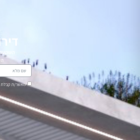
דירו
השקעת נ
הש
מאשר/ת קבלת דיוור ועדכונים ב