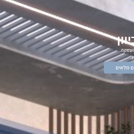
וון
העסקה.
.
ם מלאים