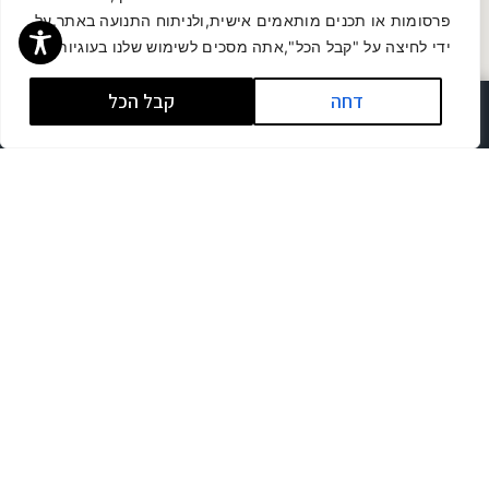
פרסומות או תכנים מותאמים אישית,ולניתוח התנועה באתר.על
ידי לחיצה על "קבל הכל",אתה מסכים לשימוש שלנו בעוגיות.
דחה
קבל הכל
לשיחת ייעוץ
מושגים שכדאי להכיר:
מה זה שצ"פ?
·
הערת אזהרה
·
שינוי ייעוד קרקע