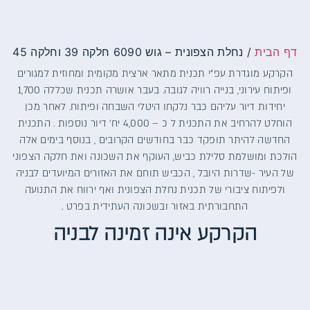
דף הבית
/
נחלת הצפונית – גוש 6090 חלקה 39 וחלקה 45
הקרקע מוגדרת עפ”י תכנית מתאר ארצית מקומית ומחוזית למגורים
ופיתוח עירוני, בנייה רוויה לגובה. בעבר אושרה תכנית שכללה 1,700
יחידות דיור עליהם כבר נלקחו היטלי השבחה ופיתוח. לאחר מכן
הוחלט להרחיב את התכנית ל כ – 4,000 יח’ דיור נוספות . התכנית
החדשה להיתר תופקד כבר בחודשים הקרובים , בנוסף בימים אלה
הולכת ומושלמת סלילת כביש, העוקף את השכונה ואת חלקה הצפוני
של העיר -שדרות היובל , הכביש תוחם את האזורים המיועדים לבניה
ולפיתוח ציבורי של תכנית נחלת הצפונית ואף ירווח את התנועה
התחבורתית באזור ובשכונה העתידית בפרט .
הקרקע אינה זמינה לבניה