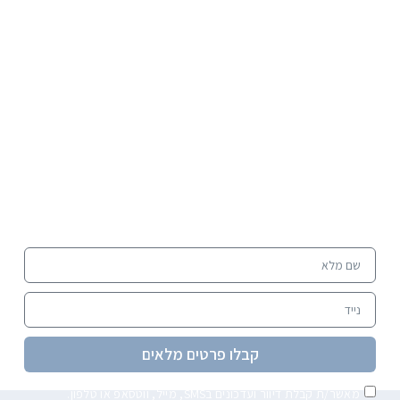
נחלת הצפונית -
קרקע להשקעה בצפון ראשון לציון
הזדמנות להיכנס מוקדם לעולם הקרקעות, במחיר כניסה
אטרקטיבי ולפני עליית הערך.
השאירו פרטים ונחזור אליכם עם כל הפרטים על הקרקע
והפוטנציאל הטמון בה.
קבלו פרטים מלאים
מאשר/ת קבלת דיוור ועדכונים בSMS, מייל, ווטסאפ או טלפון.