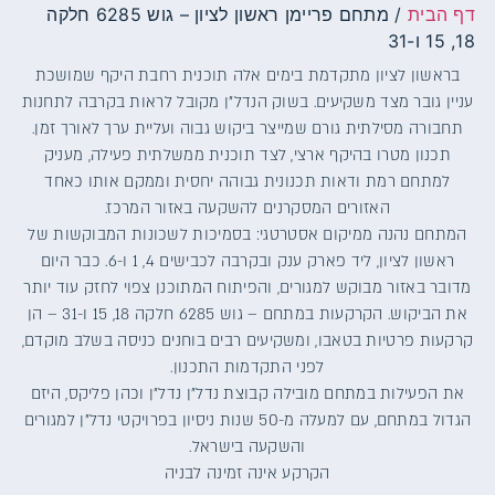
דף הבית
/
מתחם פריימן ראשון לציון – גוש 6285 חלקה
18, 15 ו-31
בראשון לציון מתקדמת בימים אלה תוכנית רחבת היקף שמושכת
עניין גובר מצד משקיעים. בשוק הנדל"ן מקובל לראות בקרבה לתחנות
תחבורה מסילתית גורם שמייצר ביקוש גבוה ועליית ערך לאורך זמן.
תכנון מטרו בהיקף ארצי, לצד תוכנית ממשלתית פעילה, מעניק
למתחם רמת ודאות תכנונית גבוהה יחסית וממקם אותו כאחד
האזורים המסקרנים להשקעה באזור המרכז.
המתחם נהנה ממיקום אסטרטגי: בסמיכות לשכונות המבוקשות של
ראשון לציון, ליד פארק ענק ובקרבה לכבישים 4, 1 ו-6. כבר היום
מדובר באזור מבוקש למגורים, והפיתוח המתוכנן צפוי לחזק עוד יותר
את הביקוש. הקרקעות במתחם – גוש 6285 חלקה 18, 15 ו-31 – הן
קרקעות פרטיות בטאבו, ומשקיעים רבים בוחנים כניסה בשלב מוקדם,
לפני התקדמות התכנון.
את הפעילות במתחם מובילה קבוצת נדל"ן נדל"ן וכהן פליקס, היזם
הגדול במתחם, עם למעלה מ-50 שנות ניסיון בפרויקטי נדל"ן למגורים
והשקעה בישראל.
הקרקע אינה זמינה לבניה