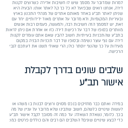
למרות שמדובר על מסמך שיש לו חשיבות אדירה כשרוצים לקנות
דירה, אנחנו רואים שבפועל לא כל כך קל לאתר אותו. הבעיה היא
שניתן לאתר תב״ע באחד מאותם אתרים של מנהלי התכנון בארץ
ובעיריות המקומיות, ולא מדובר על אתרים מאוד ידידותיים. יחד עם
זאת, יש למסמך הזה חשיבות רבה, ולמעשה, פעמים רבות אנשים
מוותרים בסופו של דבר על רכישת דירה כזו או אחרת אם ניתן לראות
בתב״ע שהתכניות בעייתיות. חשוב להבין שאם אתם עומדים לקנות
דירה עם נוף עוצר נשימה ובסופו של דבר תכניות הבניה במקום
מעידות על כך שהנוף יוסתר כולו, הרי שאולי תשנו את דעתכם לגבי
הרכישה.
שלבים שונים בדרך לקבלת
אישור תב״ע
במידה ואתם כבר מחזיקים בנכס מסוים ורוצים לבנות בו משהו או
לעשות שינויים כלשהם, חשוב שתבינו שלא מדובר על עניין של מה
בכך. כלומר, נשאלת השאלה: עד כמה זה מסובך לקבל אישור תב״ע
כדי לבצע שינויים שונים? השלבים הם רבים והם כוללים פרטים כמו: