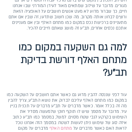
השילוב הנכון בין מקום שיש בו גם מרכזי עבודה ומשרדים אך גם
מגורים. מדובר על שילוב שמתאים מאוד לעידן המודרני שבו אנחנו
חיים, כך שברור מדוע לא מעט אנשים חושבים על האופציה הזאת
ורוצים לבחון אותה מקרוב. מה שכן חשוב שתדעו, זה שבין אם אתם
מתעניינים ברכישת נכס במקום כמו מתחם האלף ובין אם מעניינים
אתכם נכסים אחרים, תב״ע זה מושג שאתם חייבים להכיר.
למה גם השקעה במקום כמו
מתחם האלף דורשת בדיקת
תב״ע?
עוד לפני שננסה להבין מדוע גם כאשר אתם חושבים על השקעה כמו
במקום כמו מתחם האלף עליכם לבדוק את נושא התב״ע, צריך להבין
מה זה בכלל אומר. כאשר מדברים על תב״ע מדברים על תכנית בניין
עיר. מדובר על מסמך שיש לו תוקף חוקי שלמעשה מסדיר את
השימוש בקרקע לגבי שטח מסוים. למשל, במסמך כמו תב״ע כתוב
איזה סוג של שימוש ניתן לעשות לשטח. במסמך הזה אנחנו נוכל
לראות האם כאשר מדברים על
מתחם האלף
מדברים על מקום