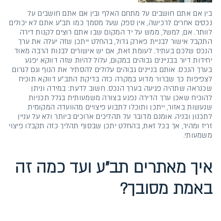
בין אם אתם חושבים על מתחם האלף ובין אם אתם חושבים על
נכסים אחרים לרכישה, אין ספק שעל מסמך כמו תב״ע אתם לא יכולים
לוותר. אם, למשל, ממש על יד המקום שבו אתם רוצים לקנות דירה
התקבל אישור לבניית פארק גדול, בהחלט ייתכן שזה יעלה את ערך
הנכס שלכם בעתיד. לעומת זאת, אם יש אישורים לבנות הרבה מאוד
יחידות דיור בבניינים גבוהים במקום, עלול להיות שזה דווקא יפגע
בערך הנכס. אותם בניינים גבוהים עלולים להסתיר את הנוף וגם לגרום
לצפיפות כך שברור מדוע במקרה כזה בדיקת התב״ע דווקא תוכיח
שכנראה שתהיה פגיעה בערך הנכס. חשוב לדעת: במידה וניתן
להוכיח שאכן ערך הדירה נפגע בצורה משמעותית בגלל תכניות
שנעשות באזור, ייתכן ותוכלו לתבוע פיצויים מהוועדה המקומית
לתכנון ובניה. אומנם מדובר על תהליכים ארוכים ביותר ולא על עניין
זריז ומהיר, אך בכל זאת, בהחלט יתכן שבסוף תהליך כזה תקבלו פיצוי
משמעותי.
איך מאתרים תב״ע ועד כמה זה
באמת מסובך?