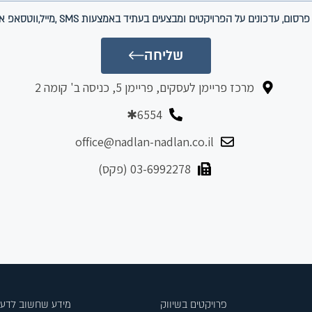
נים על הפרויקטים ומבצעים בעתיד באמצעות SMS ,מייל,ווטסאפ או שיחה טלפונית.
שליחה
מרכז פריימן לעסקים, פריימן 5, כניסה ב' קומה 2
6554✱
office@nadlan-nadlan.co.il
03-6992278 (פקס)
פרויקטים בשיווק
מידע שחשוב לדעת